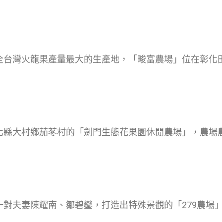
化是全台灣火龍果產量最大的生產地，「畯富農場」位在彰
於彰化縣大村鄉茄苳村的「劍門生態花果園休閒農場」，農
由一對夫妻陳耀南、鄒碧鑾，打造出特殊景觀的「279農場