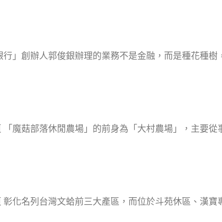
花樹銀行」創辦人郭俊銀辦理的業務不是金融，而是種花種
網頁 「魔菇部落休閒農場」的前身為「大村農場」，主要
網頁 彰化名列台灣文蛤前三大產區，而位於斗苑休區、漢