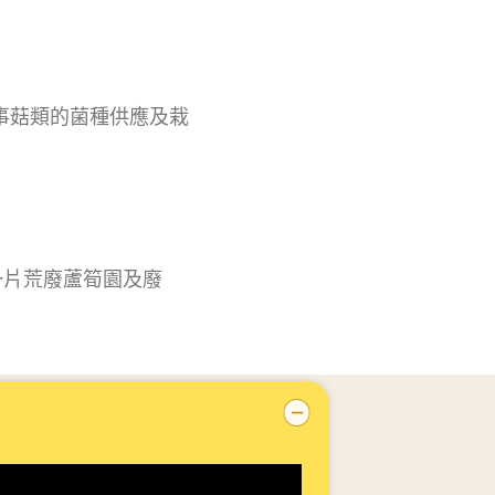
從事菇類的菌種供應及栽
一片荒廢蘆筍園及廢