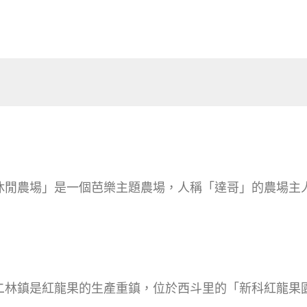
菁芩休閒農場」是一個芭樂主題農場，人稱「達哥」的農場
化縣二林鎮是紅龍果的生產重鎮，位於西斗里的「新科紅龍