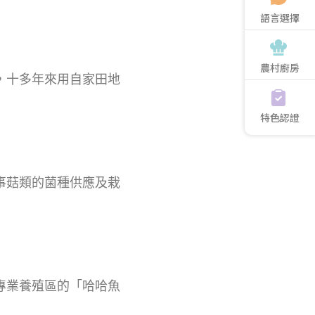
語言選擇
農村廚房
樹，十多年來用自家田地
特色認證
從事菇類的菌種供應及栽
寶專業養殖區的「哈哈魚