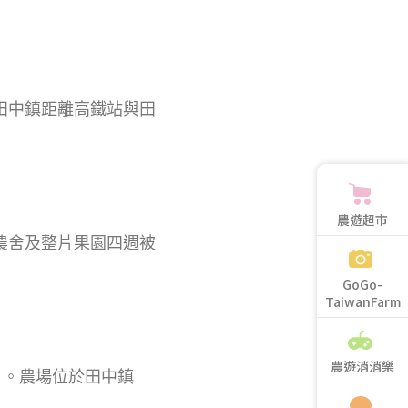
化田中鎮距離高鐵站與田
農遊超市
場農舍及整片果園四週被
GoGo-
TaiwanFarm
農遊消消樂
」。農場位於田中鎮