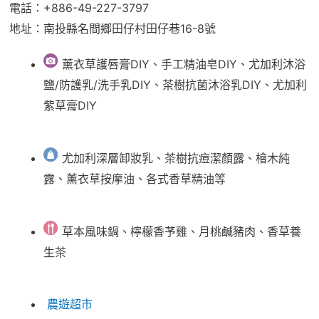
電話：+886-49-227-3797
地址：南投縣名間鄉田仔村田仔巷16-8號
薰衣草護唇膏DIY、手工精油皂DIY、尤加利沐浴
鹽/防護乳/洗手乳DIY、茶樹抗菌沐浴乳DIY、尤加利
紫草膏DIY
尤加利深層卸妝乳、茶樹抗痘潔顏露、檜木純
露、薰衣草按摩油、各式香草精油等
草本風味鍋、檸檬香芧雞、月桃鹹豬肉、香草養
生茶
農遊超市