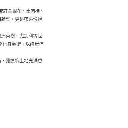
或許金銀花、土肉桂、
用蔬菜，更是帶來愉悅
澳洲茶樹、尤加利等世
物化身藝術，以酵母淬
術，讓這塊土地充滿香