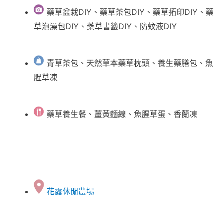
藥草盆栽DIY、藥草茶包DIY、藥草拓印DIY、藥
草泡澡包DIY、藥草書籤DIY、防蚊液DIY
青草茶包、天然草本藥草枕頭、養生藥膳包、魚
腥草凍
藥草養生餐、薑黃麵線、魚腥草蛋、香蘭凍
花露休閒農場