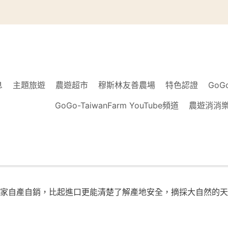
息
主題旅遊
農遊超市
穆斯林友善農場
特色認證
GoG
GoGo-TaiwanFarm YouTube頻道
農遊消消
家自產自銷，比起進口更能清楚了解產地安全，摘採大自然的天