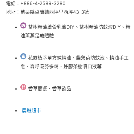
電話：+886-4-2589-3280
地址：苗栗縣卓蘭鎮西坪里西坪43-3號
茶樹精油蘆薈乳液DIY、茶樹精油防蚊液DIY、精
油薰蒸足療體驗
花露植萃單方純精油、貓薄荷防蚊液、精油手工
皂、森呼吸芬多精、蜂膠茶樹噴口液等
香草簡餐、香草飲品
農遊超市