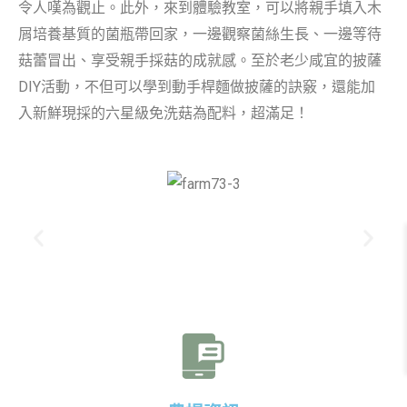
令人嘆為觀止。此外，來到體驗教室，可以將親手填入木
屑培養基質的菌瓶帶回家，一邊觀察菌絲生長、一邊等待
菇蕾冒出、享受親手採菇的成就感。至於老少咸宜的披薩
DIY活動，不但可以學到動手桿麵做披薩的訣竅，還能加
入新鮮現採的六星級免洗菇為配料，超滿足！