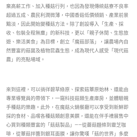
棄高薪工作、加入種菇行列，也因為發現傳統菇寮不良率
超過五成、農民利潤微薄，中國香菇低價傾銷、產業前景
黯淡，因此開始變種菇方法。除了創設導入「生產、採
收、包裝全程無塵」的新科技，更以「親子休閒、生態旅
遊、樂活美食」為目標，創立「魔菇部落」，讓農場內自
然豐富的菇菌及植物昆蟲生態，成為現代人感受「現代菇
農」的亮點場域。
來到這裡，可以徜徉碧草綠原、探索菇蕈原始林、還能由
專業導覽員的帶領下，一窺科技菇類生產庫房，並體驗親
手種菇的樂趣。此外，在魔菇火鍋餐廳可以享受到新鮮即
採的食材、品嚐各種菇類創意美饌，還能在
伴
手禮展售中
心買到種類豐富的「菇菇製品」——從蘑菇麵條到靈芝咖
啡，從蕈菇拌醬到銀耳面膜，讓你驚嘆「菇的世界」多麼