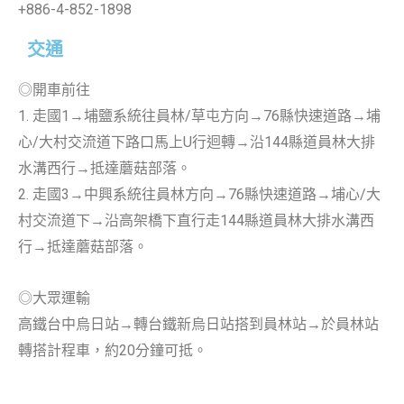
+886-4-852-1898
交通
◎開車前往
1. 走國1→埔鹽系統往員林/草屯方向→76縣快速道路→埔
心/大村交流道下路口馬上U行迴轉→沿144縣道員林大排
水溝西行→抵達蘑菇部落。
2. 走國3→中興系統往員林方向→76縣快速道路→埔心/大
村交流道下→沿高架橋下直行走144縣道員林大排水溝西
行→抵達蘑菇部落。
◎大眾運輸
高鐵台中烏日站→轉台鐵新烏日站搭到員林站→於員林站
轉搭計程車，約20分鐘可抵。