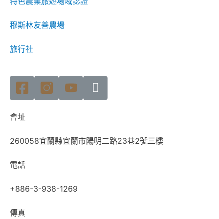
特色農業旅遊場域認證
穆斯林友善農場
旅行社
會址
260058宜蘭縣宜蘭市陽明二路23巷2號三樓
電話
+886-3-938-1269
傳真