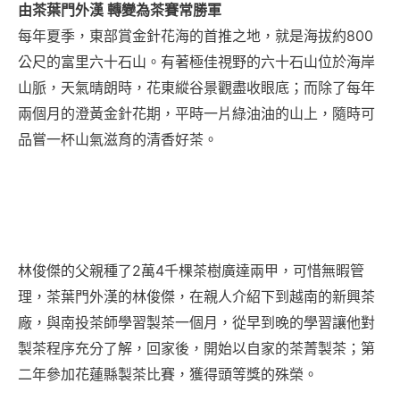
由茶葉門外漢 轉變為茶賽常勝軍
每年夏季，東部賞金針花海的首推之地，就是海拔約800
公尺的富里六十石山。有著極佳視野的六十石山位於海岸
山脈，天氣晴朗時，花東縱谷景觀盡收眼底；而除了每年
兩個月的澄黃金針花期，平時一片綠油油的山上，隨時可
品嘗一杯山氣滋育的清香好茶。
林俊傑的父親種了2萬4千棵茶樹廣達兩甲，可惜無暇管
理，茶葉門外漢的林俊傑，在親人介紹下到越南的新興茶
廠，與南投茶師學習製茶一個月，從早到晚的學習讓他對
製茶程序充分了解，回家後，開始以自家的茶菁製茶；第
二年參加花蓮縣製茶比賽，獲得頭等獎的殊榮。