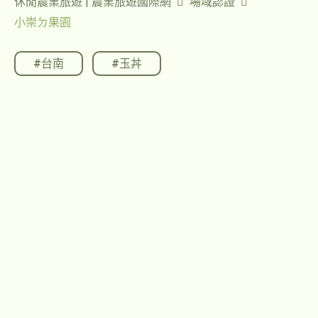
休閒農業旅遊 | 農業旅遊國際網
場域認證
小崇ㄉ果園
#台南
,
#玉丼