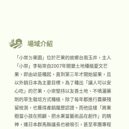
場域介紹
「小崇ㄉ果園」位於芒果的故鄉台南玉井，主人
「小崇」李裕崇自2007年開墾土地種植愛文芒
果，即由幼苗種起，直到第三年才開始留果，且
以外銷日本為主要目標。為了種出「讓人可以安
心吃」的芒果，小崇堅持以友善土地、不噴灑藥
劑的草生栽培方式種植，除了每年都進行農藥殘
留檢測，也獲得產銷履歷認證。而他這樣「將果
樹當小孩在照顧、把水果當藝術品在創作」的精
神，連日本群馬縣議長也被吸引，甚至率團專程