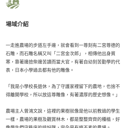
場域介紹
一走進農場的步道左手邊，就會看到一尊刻有二宮尊德的
石雕，而石雕名稱又叫「二宮金次郎」，相傳他出身貧
寒，靠著邊撿柴邊苦讀而當大官，有著自幼刻苦勤學的代
表，日本小學過去都有他的雕像。
「我是小學校長退休，為了守護家裡留下的農地，也捨不
得離開學校，所以放這尊雕像，有著濃厚的歷史想像。」
農場主人曾鴻文說，這裡的果樹就像是他以前教過的學生
一樣，農場的果樹及觀賞林木，都是整整齊齊的種植，好
像學生們守秩序的排好隊，完全是有條不紊的農場。