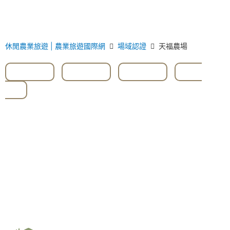
休閒農業旅遊 | 農業旅遊國際網
場域認證
天福農場
#果樹
,
#石雕
,
#紅棗
,
#苗
栗