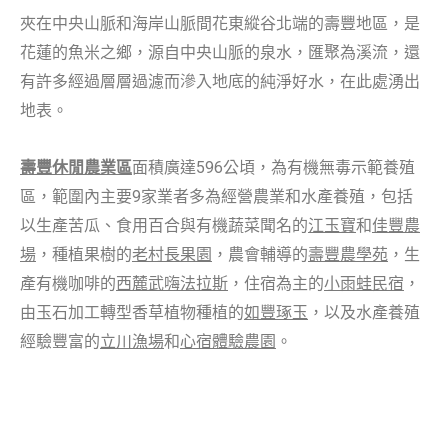
夾在中央山脈和海岸山脈間花東縱谷北端的壽豐地區，是
花蓮的魚米之鄉，源自中央山脈的泉水，匯聚為溪流，還
有許多經過層層過濾而滲入地底的純淨好水，在此處湧出
地表。
壽豐休閒農業區
面積廣達596公頃，為有機無毒示範養殖
區，範圍內主要9家業者多為經營農業和水產養殖，包括
以生產苦瓜、食用百合與有機蔬菜聞名的
江玉寶
和
佳豐農
場
，種植果樹的
老村長果園
，農會輔導的
壽豐農學苑
，生
產有機咖啡的
西麓武嗨法拉斯
，住宿為主的
小雨蛙民宿
，
由玉石加工轉型香草植物種植的
如豐琢玉
，以及水產養殖
經驗豐富的
立川漁場
和
心宿體驗農園
。