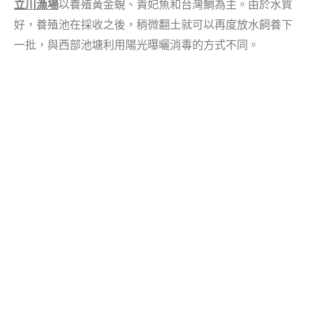
立川漁場
以養殖黃金蜆、貴妃魚和台灣鯛為主。由於水質
好，養殖池在採收之後，稍微翻土就可以再度放水飼養下
一批，與西部池塘利用陽光曝曬消毒的方式不同。