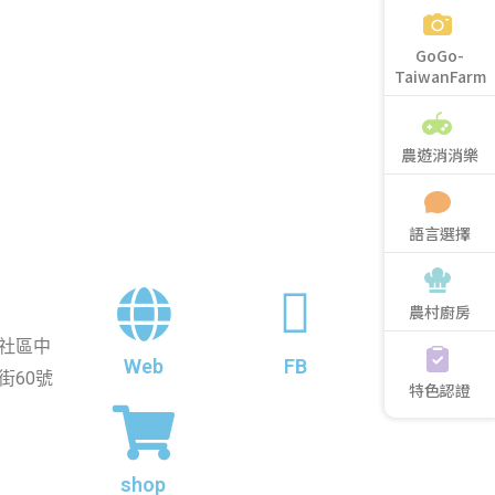
GoGo-
TaiwanFarm
農遊消消樂
語言選擇
農村廚房
社區中
Web
FB
街60號
特色認證
shop