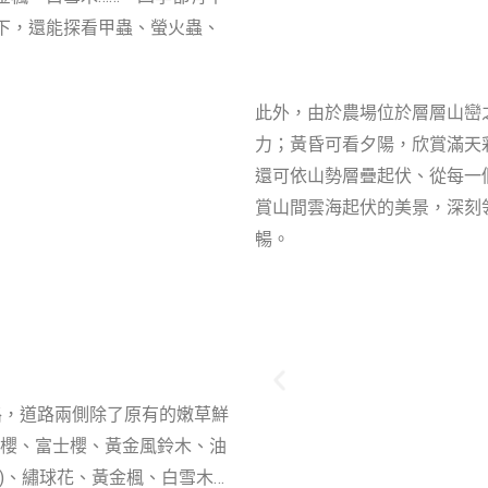
下，還能探看甲蟲、螢火蟲、
此外，由於農場位於層層山巒
力；黃昏可看夕陽，欣賞滿天
還可依山勢層疊起伏、從每一
賞山間雲海起伏的美景，深刻
暢。
路，道路兩側除了原有的嫩草鮮
櫻、富士櫻、黃金風鈴木、油
種)、繡球花、黃金楓、白雪木…