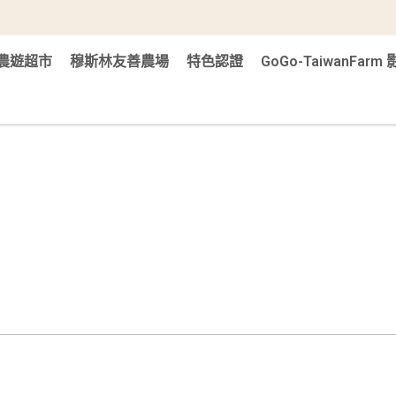
農遊超市
穆斯林友善農場
特色認證
GoGo-TaiwanFar