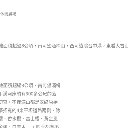
泉休閒農場
，腹地面積超過8公頃，南可望酒桶山，西可遠眺台中港，東看大雪
腹地面積超過8公頃，南可望酒桶
溪河床約有300多公尺的落
初衷，不僅滿山都是翠綠原始
築拓寬的4米平坦道路兩側，除
櫻、香水櫻、富士櫻、黃金風
金楓、白雪木……，四季都有不