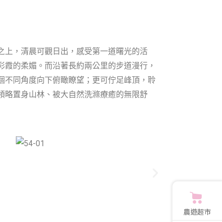
之上，清晨可觀日出，感受第一道曙光的活
彩霞的柔媚。而沿著長約兩公里的步道漫行，
個不同角度向下俯瞰瞭望；更可佇足峰頂，聆
領略置身山林、被大自然洗滌療癒的無限舒
農遊超市