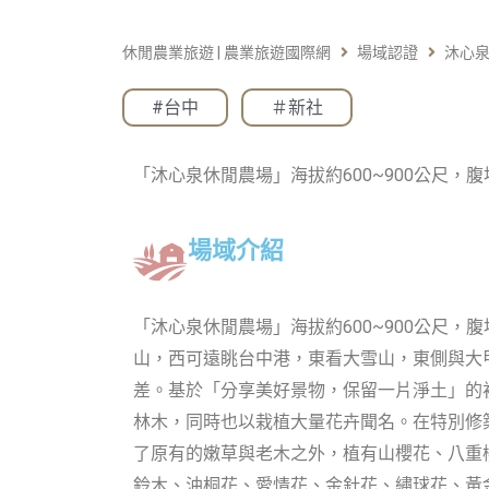
休閒農業旅遊 | 農業旅遊國際網
場域認證
沐心
#台中
,
＃新社
「沐心泉休閒農場」海拔約600~900公尺
場域介紹
「沐心泉休閒農場」海拔約600~900公尺，
山，西可遠眺台中港，東看大雪山，東側與大甲
差。基於「分享美好景物，保留一片淨土」的
林木，同時也以栽植大量花卉聞名。在特別修
了原有的嫩草與老木之外，植有山櫻花、八重
鈴木、油桐花、愛情花、金針花、繡球花、黃