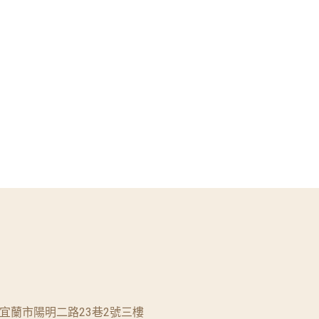
蘭縣宜蘭市陽明二路23巷2號三樓