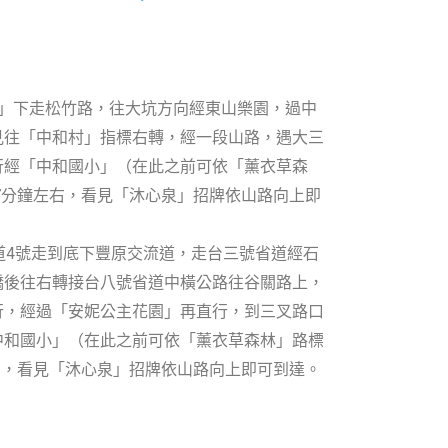
流道」下走松竹路，往大坑方向經東山樂園，過中
見往「中和村」指標右轉，經一段山路，遇大三
行經「中和國小」（在此之前可依「薰衣草森
7分鐘左右，看見「沐心泉」招牌依山路向上即
國道4號走到底下豐原交流道，走台三號省道經石
橋後往右轉接台八號省道中橫公路往谷關路上，
行，經過「安妮公主花園」再直行，到三叉路口
中和國小」（在此之前可依「薰衣草森林」路標
右，看見「沐心泉」招牌依山路向上即可到達。