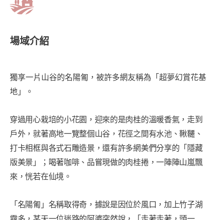
場域介紹
獨享一片山谷的名陽匍，被許多網友稱為「超夢幻賞花基
地」。
穿過用心栽培的小花園，迎來的是肉桂的溫暖香氣，走到
戶外，就著高地一覽整個山谷，花徑之間有水池、鞦韆、
打卡相框與各式石雕造景，還有許多網美們分享的「隱藏
版美景」；喝著咖啡、品嘗現做的肉桂捲，一陣陣山嵐飄
來，恍若在仙境。
「名陽匍」名稱取得奇，據說是因位於風口，加上竹子湖
霧多，某天一位迷路的阿婆突然說，「走著走著，頭一