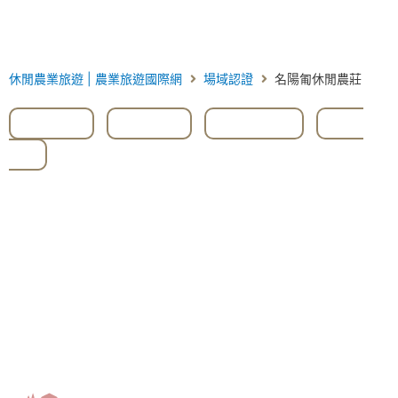
休閒農業旅遊 | 農業旅遊國際網
場域認證
名陽匍休閒農莊
#台北
,
#海芋
,
#竹子湖
,
#花
海