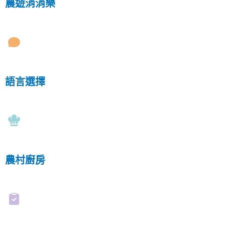
農遊消消樂
語言選擇
農村廚房