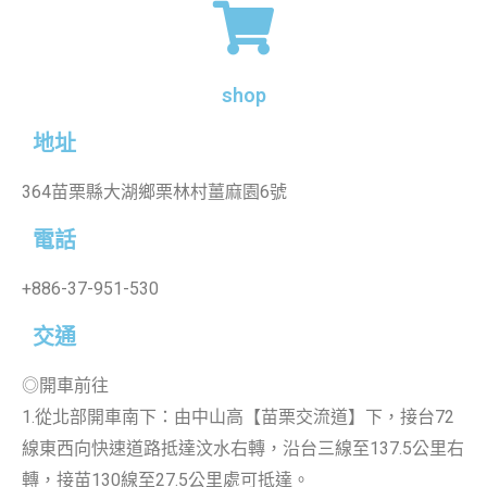
shop
地址
364苗栗縣大湖鄉栗林村薑麻園6號
電話
+886-37-951-530
交通
◎開車前往
1.從北部開車南下：由中山高【苗栗交流道】下，接台72
線東西向快速道路抵達汶水右轉，沿台三線至137.5公里右
轉，接苗130線至27.5公里處可抵達。