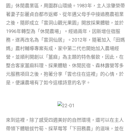
園」休閒農業區，周圍群山環繞。1983年，主人涂肇榮帶
著妻子彭麗貞自都市返鄉、從年邁父母手中接過務農祖業
之後，隨即成立「雲洞山觀光果園」開放採果體驗，並於
1996年轉型為「休閒農場」。經過兩年，因新增住宿服
務，遂再改名為「雲洞仙居」。2012年，隨著加入「田媽
媽」農村輔導專案有成，家中第二代也開始加入農場經
營，並順利開創以「薑麻」為主題的特色餐飲，因此，在
整合客家薑麻料理、採果體驗、休閒民宿、森林露營等多
元服務項目之後，抱著分享「雲也住在這裡」的心情，於
是，便讓農場有了如今這樣詩意的名字。
來到這裡，除了感受四週美好的自然環境，還可以在主人
帶領下體驗拔竹筍、採草莓等「下田務農」的滋味，並在