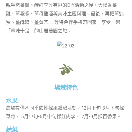
親手烤薑餅、醃紅李等有趣的DIY活動之後，大啖香薑
雞、薑報蝦、薑母雞酒等美味主題料理。最後，再把薑迷
蜜、薑酥嬸、薑黃茶……等特色伴手禮帶回家，享受一趟
「薑味十足」的山居農園之旅。
場域特色
水果
農場提供不同季節性採果體驗活動，12月下旬-3月下旬採
草莓、 5月中旬-6月中旬採紅肉李、 7月-9月採百香果。
蔬菜