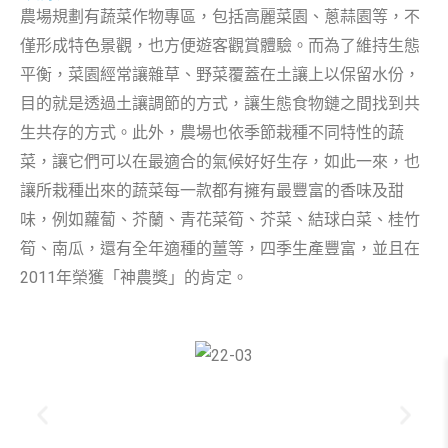
農場規劃有蔬菜作物專區，包括高麗菜園、蔥蒜園等，不
僅形成特色景觀，也方便遊客觀賞體驗。而為了維持生態
平衡，菜園經常讓雜草、野菜覆蓋在土讓上以保留水份，
目的就是透過土讓調節的方式，讓生態食物鏈之間找到共
生共存的方式。此外，農場也依季節栽種不同特性的蔬
菜，讓它們可以在最適合的氣候好好生存，如此一來，也
讓所栽種出來的蔬菜每一款都有擁有最豐富的香味及甜
味，例如蘿蔔、芥蘭、青花菜筍、芥菜、結球白菜、桂竹
筍、南瓜，還有全年適種的薑等，四季生產豐富，並且在
2011年榮獲「神農獎」的肯定。