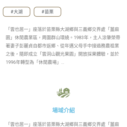
#大湖
,
#苗栗
「雲也居一」座落於苗栗縣大湖鄉與三義鄉交界處「薑麻
園」休閒農業區，周圍群山環繞。1983年，主人涂肇榮帶
著妻子彭麗貞自都市返鄉、從年邁父母手中接過務農祖業
之後，隨即成立「雲洞山觀光果園」開放採果體驗，並於
1996年轉型為「休閒農場」…
場域介紹
「雲也居一」座落於苗栗縣大湖鄉與三義鄉交界處「薑麻