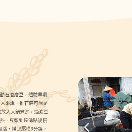
動石磨磨豆，體驗早期
的人來說，推石磨可說是
起放入大鍋煮沸，過濾豆
熱，豆漿到達沸點後慢
腐腦，撈起壓模3分鐘，