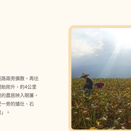
道路兩旁擴散，再往
始爬升，約4公里
樸的農居映入眼簾，
配一旁的爐灶、石
腐」。