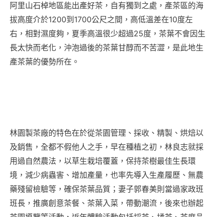
阿里山石棹地區能出產好茶，自有獨到之處，產茶區的海
拔高度介於1200到1700公尺之間，高低溫差在10度左
右，相對濕度夠，夏季高溫很少超過25度，茶葉不會因生
長太快而老化，沖泡過後的茶葉甘醇而不苦澀，是此地生
產茶葉的優勢所在。
林園製茶廠的特色在於從茶園管理、採收、精製、烘焙以
及銷售，全都不假他人之手，早在種植之初，林良志就採
用過自然農法，以草生栽培覆蓋，保持茶樹最佳生長環
境，減少病蟲害、增加產量，也率先導入生產履歷、無農
藥殘留檢驗等，確保茶葉品質；妻子郭春美則當過家政班
班長，推廣創意茶餐、茶葉入菜，帶動潮流，後來也辦起
茶園導覽等活動，近年體驗活動包括採茶、揉茶、茶席品