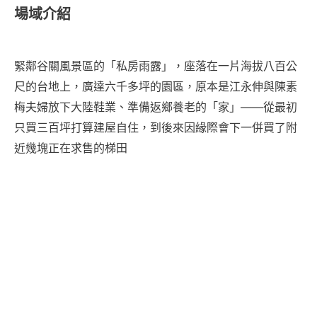
場域介紹
緊鄰谷關風景區的「私房雨露」，座落在一片海拔八百公
尺的台地上，廣達六千多坪的園區，原本是江永伸與陳素
梅夫婦放下大陸鞋業、準備返鄉養老的「家」——從最初
只買三百坪打算建屋自住，到後來因緣際會下一併買了附
近幾塊正在求售的梯田