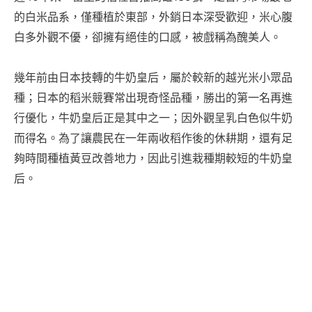
的白米品系，僅種植於東部，外銷日本深受歡迎，米心腹
白多外觀不優，卻擁有絕佳的口感，被戲稱為醜美人。
幾年前由日本技轉的牛奶皇后，屬於較新的越光米小眾品
種；日本的稻米競賽常出現奇怪品種，勝出的第一名再進
行優化，牛奶皇后正是其中之一；因外觀呈乳白色似牛奶
而得名。為了讓農民在一年兩收稻作後的休耕期，還有足
夠時間種植黃豆改善地力，因此引進栽種期較短的牛奶皇
后。