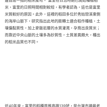
蓮首屈一指的稻米產地。 富里在日治時期已開始種植稻
米，富里的日照時間相對較短，有學者認為，這也是富里
米質較好的原因。此外，這裡的稻田多位於秀姑巒溪東側
的海岸山脈下，研究指出此地的膨轉土適合稻作種植，土
壤偏黏質性，加上麥飯岩層的水質灌溉，孕育出良質米；
而靠近中央山脈的土壤多為砂質性，土質差異頗大，種出
的稻米品質也不同。
近40年來，富里的稻種首推高雄139號，是台灣市場最老