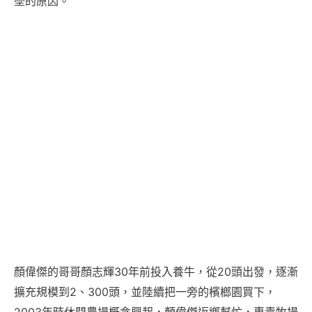
墜的原因。
顏偉傑的哥哥顏志輝30年前投入養牛，從20頭出發，逐漸
擴充規模到2、300頭，並陸續把一旁的檳榔園買下，
2003年時休閒農場概念興起，顏偉傑返鄉幫忙，專責牧場