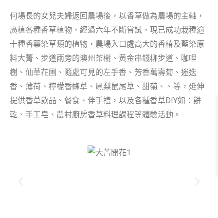
何場長的女兒夫婦返回農場後，以香草做為農場的主軸，
廣植各種香草植物，經過六年不斷嘗試，現已成功栽種逾
十種香藥染草類的植物，農場入口處高大的香椿及藍染原
料大菁、步道兩旁的澳州茶樹、黃金串錢柳步道、咖哩
樹、仙草花圃、隨處可見的左手香、芳香萬壽菊、迷迭
香、薄荷、檸檬香蜂草、鳳梨鼠尾草、甜菊、、等，延伸
提供香草飲品、餐食、伴手禮，以及各種香草DIY如：餅
乾、手工皂、農村廚房香草料理課程等體驗活動。