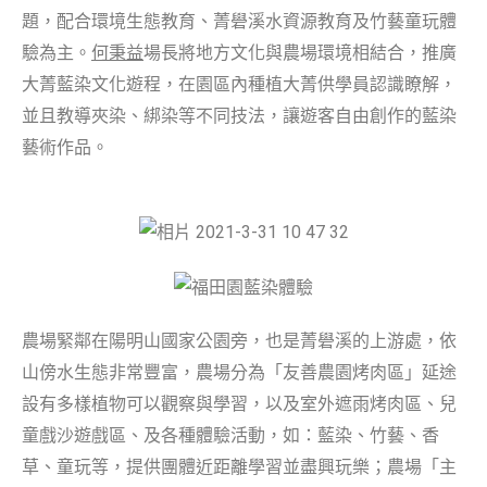
題，配合環境生態教育、菁礐溪水資源教育及竹藝童玩體
驗為主。
何秉益
場長將地方文化與農場環境相結合，推廣
大菁藍染文化遊程，在園區內種植大菁供學員認識瞭解，
並且教導夾染、綁染等不同技法，讓遊客自由創作的藍染
藝術作品。
農場緊鄰在陽明山國家公園旁，也是菁礐溪的上游處，依
山傍水生態非常豐富，農場分為「友善農園烤肉區」延途
設有多樣植物可以觀察與學習，以及室外遮雨烤肉區、兒
童戲沙遊戲區、及各種體驗活動，如：藍染、竹藝、香
草、童玩等，提供團體近距離學習並盡興玩樂；農場「主