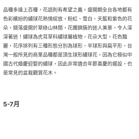
品種多達上百種，花語則有希望之義。盛開期全台各地都有
色彩繽紛的繡球花熱情綻放，粉紅、雪白、天藍和紫色的花
朵，錯落盛開於翠綠山林間，花團錦簇的迷人美景，令人深
深著迷！繡球為虎耳草科繡球屬植物，花朵大型，花色豔
麗，花序排列有三種形態分別為球形、半球形與扁平形，台
灣一般所見的商業品種都是頂生球形繡球花，因為它極似中
國古代婚慶迎娶的繡球，因此非常適合年節喜慶的擺設，也
是常見的盆栽觀賞花木。
5-7月