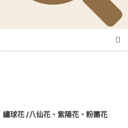
GoGo-TaiwanFarm 影音平台
GoGo-TaiwanFarm YouTube頻道
繡球花
/八仙花、紫陽花、粉團花