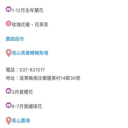
1-12月全年蘭花
玫瑰花餐、花草茶
農遊超市
高山青養鱒鱘魚場
電話：037-821517
地址：苗栗縣南庄鄉蓬萊村14鄰30號
3月賞櫻花
6-7月賞繡球花
青山農場