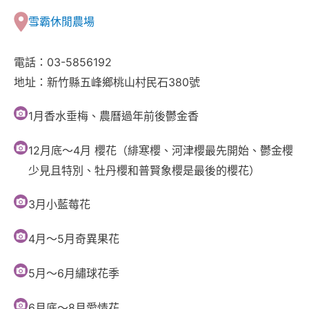
雪霸休閒農場
電話：03-5856192
地址：新竹縣五峰鄉桃山村民石380號
1月香水垂梅、農曆過年前後鬱金香
12月底～4月 櫻花（緋寒櫻、河津櫻最先開始、鬱金櫻
少見且特別、牡丹櫻和普賢象櫻是最後的櫻花）
3月小藍莓花
4月～5月奇異果花
5月～6月繡球花季
6月底～8月愛情花