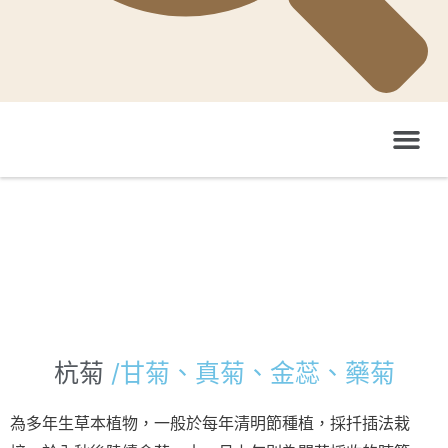
GoGo-TaiwanFarm 影音平台
GoGo-TaiwanFarm YouTube頻道
杭菊
/甘菊、真菊、金蕊、藥菊
為多年生草本植物，一般於每年清明節種植，採扦插法栽