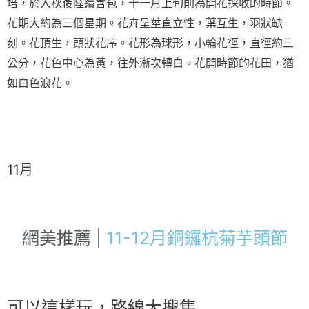
培，於入秋後陸續含苞，十一月上旬則為開花採收的時節。
花期大約為三個星期。花卉呈莖直立性，葉互生，羽狀缺
刻。花頂生，頭狀花序。花形為球形，小輪花徑，直徑約三
公分，花色中心為黃，往外漸次轉白。花開時節的花田，猶
如白色浪花。
11月
網美推薦 |
11-12月銅鑼杭菊芋頭節
可以這樣玩，路線大搜集