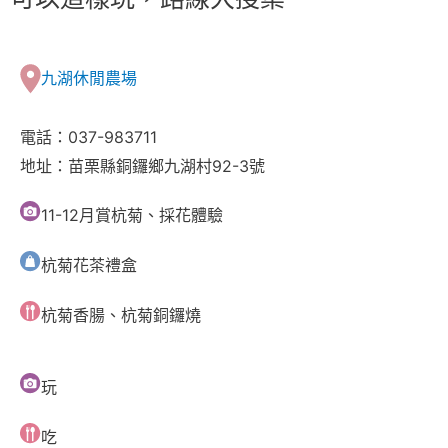
九湖休閒農場
電話：037-983711
地址：苗栗縣銅鑼鄉九湖村92-3號
11-12月賞杭菊、採花體驗
杭菊花茶禮盒
杭菊香腸、杭菊銅鑼燒
玩
吃