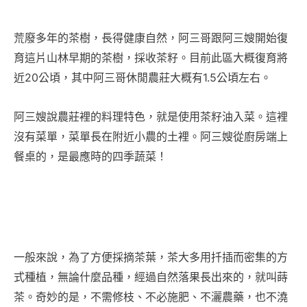
荒廢多年的茶樹，長得健康自然，阿三哥跟阿三嫂開始復
育這片山林早期的茶樹，採收茶籽。目前此區大概復育將
近20公頃，其中阿三哥休閒農莊大概有1.5公頃左右。
阿三嫂說農莊裡的料理特色，就是使用茶籽油入菜。這裡
沒有菜單，菜單長在附近小農的土裡。阿三嫂從廚房端上
餐桌的，是最應時的四季蔬菜！
一般來說，為了方便採摘茶葉，茶大多用扦插而密集的方
式種植，無論什麼品種，經過自然落果長出來的，就叫蒔
茶。奇妙的是，不需修枝、不必施肥、不灑農藥，也不澆