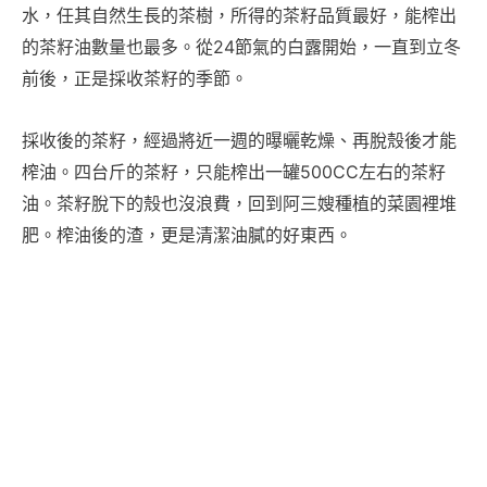
水，任其自然生長的茶樹，所得的茶籽品質最好，能榨出
的茶籽油數量也最多。從24節氣的白露開始，一直到立冬
前後，正是採收茶籽的季節。
採收後的茶籽，經過將近一週的曝曬乾燥、再脫殼後才能
榨油。四台斤的茶籽，只能榨出一罐500CC左右的茶籽
油。茶籽脫下的殼也沒浪費，回到阿三嫂種植的菜園裡堆
肥。榨油後的渣，更是清潔油膩的好東西。