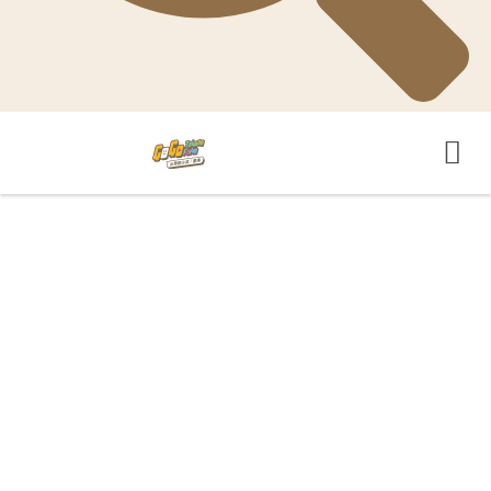
GoGo-TaiwanFarm 影音平台
GoGo-TaiwanFarm YouTube頻道