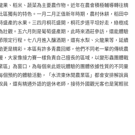
龍果、稻米、蔬菜為主要農作物。近年在農會積極輔導轉往精
此區獨有的特色。一月二月正值新年時期，農村休耕，稻田中
時盛產的水果。三四月桐花盛開，桐花步道平坦好走，綠樹成
為壯觀。五六月則是葡萄盛產期，此時來酒莊參訪，還能體驗
節限定行程。七八月進入釀酒期，還有水梨、火龍果等，延續
動更是精彩。本區有許多青農回鄉，他們不同老一輩的傳統農
援，大家像接力賽一樣負責自己擅長的區域，以變形蟲團體戰
業區」為窗口，為每個來此遊玩體驗的團體依據性質的不同量
每個預約的體驗活動，「水流東休閒農業區」都會安排解說員
說員，還有精通外語的退休老師，接待外國觀光客也是駕輕就