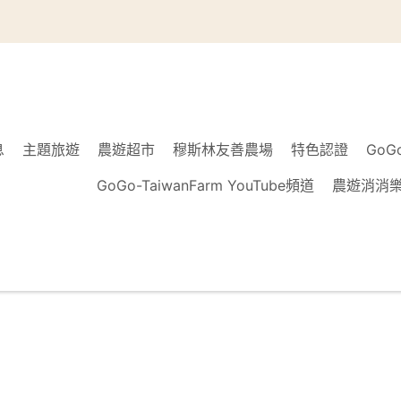
息
主題旅遊
農遊超市
穆斯林友善農場
特色認證
GoG
GoGo-TaiwanFarm YouTube頻道
農遊消消