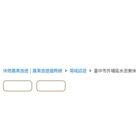
休閒農業旅遊 | 農業旅遊國際網
場域認證
臺中市外埔區水流東
#桐花
,
#葡萄