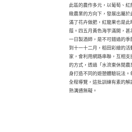
此區的農作多元，以葡萄、紅
緻農業的方向下，發展出屬於
滿了花卉做肥，紅龍果也是此
蔭。四五月黃色海芋滿開，甚
一日製酒師，是不可錯過的季
到十一十二月，稻田彩繪的活
家，會利用網路串聯，互相支
的方式，透過「水流東休閒農
身打造不同的遊憩體驗玩法。
全程導覽，這批訓練有素的解
熟溝通無礙。