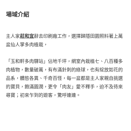
場域介紹
主人家
莊和宜
辭去印刷廠工作，選擇歸隱田園照料著上萬
盆仙人掌多肉植栽，
「玉和軒多肉驛站」佔地千坪，網室內栽植七、八百種多
肉植物，數量破萬，有布滿針刺的綠球，也有綻放如花的
品系，體態各異、千奇百怪，每一盆都是主人家親自挑選
的寶貝，飽滿圓潤，更令「肉友」愛不釋手，迫不及待來
尋寶；初來乍到的遊客，驚呼連連。