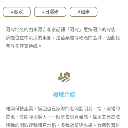
#客家
,
#日曬米
,
#稻米
河背地名的由來源自客家話裡「河背」意指河流的背後，
這裡位在中港溪的東側，是苗栗開發較晚的區域，因此保
有許多客家傳統。
場域介紹
離開科技產業，返回自己家鄉的老闆劉明芳，接下家裡的
農地，農園腹地廣大，一眼望去綠意盎然，採用友善農法
耕種的園區裡種植有水稻、多種蔬菜與水果。食農教育是