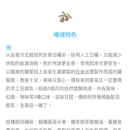
場域特色
米
以友善方式栽培的友善日曬米，採用人工日曬，又能減少
烘稻的能源消耗，對於地球更友善，食用起來也更安全。
以國產的蘿蔔加上自家生產磨製的
在來米
漿製作而成的蘿
蔔糕，香氣十足，美味又安心。還有來到客家庄一定要買
的手工豆腐乳，經過3個月的自然發酵熟成，共有原味、
紅麴、辣味等3種口味，滋味甘甜，傳統的早餐稀飯配豆
腐乳，全靠這一罐了。
從種耕田種稻、栽種蔬菜水果、種茶樹萃取精油、蓋雞舍