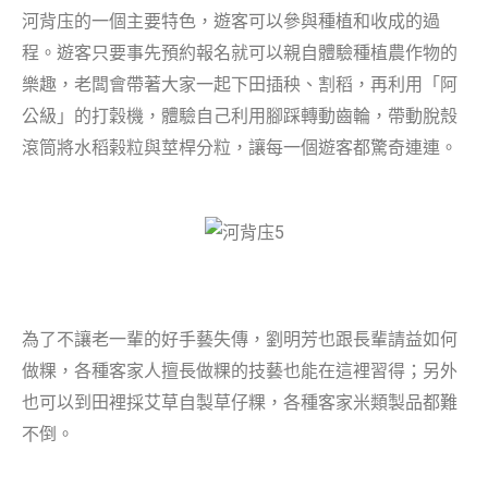
河背庒的一個主要特色，遊客可以參與種植和收成的過
程。遊客只要事先預約報名就可以親自體驗種植農作物的
樂趣，老闆會帶著大家一起下田插秧、割稻，再利用「阿
公級」的打穀機，體驗自己利用腳踩轉動齒輪，帶動脫殼
滾筒將水稻榖粒與莖桿分粒，讓每一個遊客都驚奇連連。
為了不讓老一輩的好手藝失傳，劉明芳也跟長輩請益如何
做粿，各種客家人擅長做粿的技藝也能在這裡習得；另外
也可以到田裡採艾草自製草仔粿，各種客家米類製品都難
不倒。