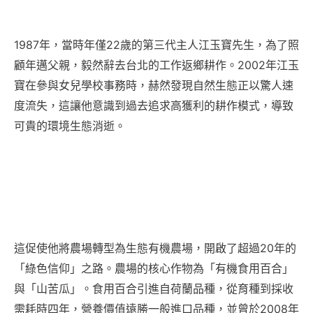
1987年，當時年僅22歲的第三代主人江玉寶先生，為了照
顧年邁父親，毅然辭去台北的工作返鄉耕作。2002年江玉
寶在參與女兒學校事務時，赫然發現自然生態正以驚人速
度流失，這讓他意識到過去追求高獲利的耕作模式，導致
可貴的環境生態消逝。
這促使他將農場轉型為生態有機農場，開啟了超過20年的
「綠色信仰」之路。農場的核心作物為「有機食用百合」
與「山苦瓜」。食用百合引進自荷蘭品種，從育種到採收
需耗時四年，營養價值遠勝一般進口品種，並曾於2008年