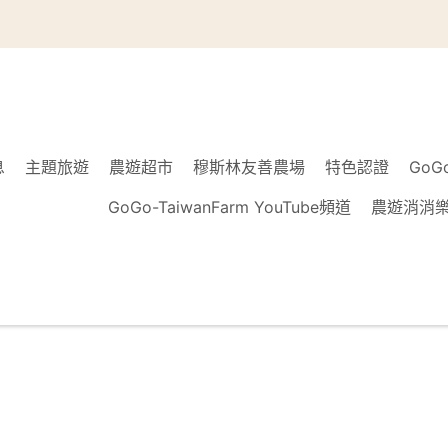
息
主題旅遊
農遊超市
穆斯林友善農場
特色認證
GoG
GoGo-TaiwanFarm YouTube頻道
農遊消消