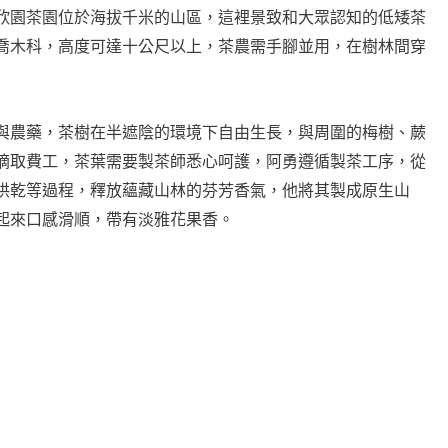
欣園茶園位於海拔千米的山區，這裡景致和大眾認知的低矮茶
喬木科，高度可達十公尺以上，茶農需手腳並用，在樹林間穿
與農藥，茶樹在半遮陰的環境下自由生長，與周圍的梅樹、蕨
摘取費工，茶葉需要製茶師悉心呵護，阿勇遵循製茶工序，從
烘乾等過程，釋放蘊藏山林的芬芳香氣，他將其製成原生山
起來口感滑順，帶有淡雅花果香。