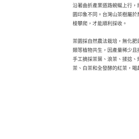
沿著曲折產業道路蜿蜒上行，
園印象不同。台灣山茶樹屬於
梭攀爬，才能順利採收。
茶園採自然農法栽培，無化肥
類等植物共生，因產量稀少且
手工摘採茶葉、浪茶、揉捻、
茶、白茶和全發酵的紅茶，喝