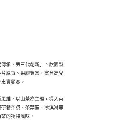
代傳承、第三代創新」。欣園製
葉片厚實、果膠豐富，富含高兒
少忠實顧客。
新思維，以山茶為主題，導入茶
還研發茶餐、茶葉蛋、冰淇淋等
山茶的獨特風味。