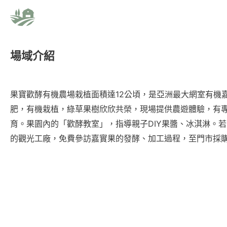
場域介紹
果寶歡酵有機農場栽植面積達
12
公頃，是亞洲最大網室有機
肥，有機栽植，綠草果樹欣欣共榮，現場提供農遊體驗，有
育。果園內的「歡酵教室」，指導親子
DIY
果醬、冰淇淋。若
的觀光工廠，免費參訪嘉實果的發酵、加工過程，至門市採