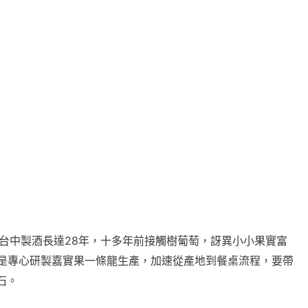
台中製酒長達
28
年，十多年前接觸樹葡萄，訝異小小果實富
是專心研製嘉實果一條龍生產，加速從產地到餐桌流程，要帶
石。