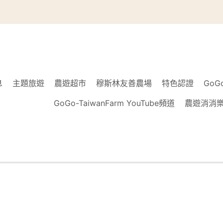
息
主題旅遊
農遊超市
穆斯林友善農場
特色認證
GoG
GoGo-TaiwanFarm YouTube頻道
農遊消消