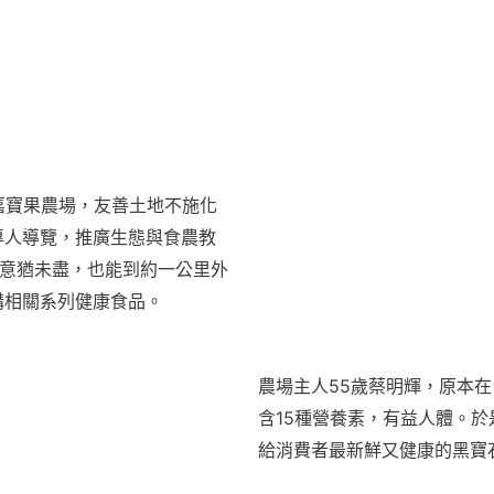
嘉寶果農場，友善土地不施化
專人導覽，推廣生態與食農教
意猶未盡，也能到約一公里外
購相關系列健康食品。
農場主人
55
歲蔡明輝，原本在
含
15
種營養素，有益人體。於
給消費者最新鮮又健康的黑寶