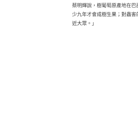
蔡明輝說，樹葡萄原產地在巴
少九年才會成樹生果；對蟲害
近大眾。」