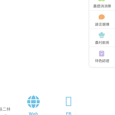
農遊消消樂
語言選擇
農村廚房
特色認證
化縣二林
Web
FB