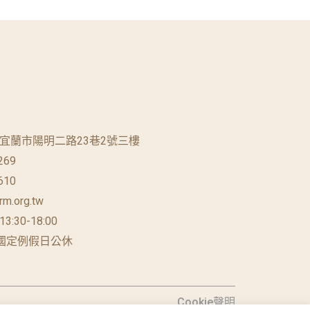
蘭縣宜蘭市陽明二路23巷2號三樓
269
610
rm.org.tw
 13:30-18:00
國定例假日公休
Cookie聲明