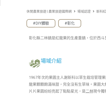
休閒農業旅遊 | 農業旅遊國際網
場域認證
新科
#DIY體驗
,
#彰化
彰化縣二林鎮是紅龍果的生產重鎮，位於西斗
場域介紹
1967年次的果園主人謝新科以草生栽培管理
龍果顆顆飽滿味甜，完全沒有生草味。果園大
片片果園紛紛亮起了點點星光，是
二林
現今獨