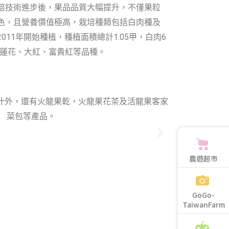
培技術進步後，果品品質大幅提升，不僅果粒
色，且營養價值極高，栽培種類包括白肉種及
11年開始種植，種植面積總計1.05甲，白肉6
玉蓮花、大紅、富貴紅等品種。
農遊超市
GoGo-
TaiwanFarm