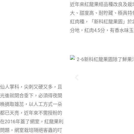
近年來紅龍果經品種改良及栽
大、甜度高、耐貯藏、極具特
紅肉種，「新科紅龍果園」於20
分地，紅肉4.5分，有香水味
仙人掌科，尖刺又硬又多，且
光後就閉合垂下，必須得夜間
晚摘取雄蕊，以人工方式一朵
都已天亮，近年來不需授粉的
在2016年蓋了網室，紅龍果利
問題，網室栽培隔絕害蟲的叮