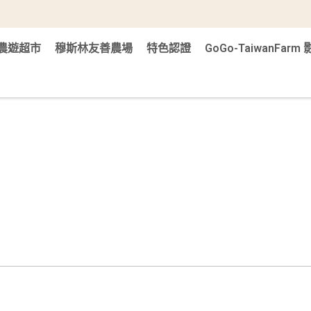
農遊超市
穆斯林友善農場
特色認證
GoGo-TaiwanFar