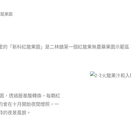
紅龍果園
里的「新科紅龍果園」是二林鎮第一個紅龍果無農藥果園示範區
果園，透過胺基酸轉換，每顆紅
約會在十月開始夜間燈照，一
特的夜景風貌。