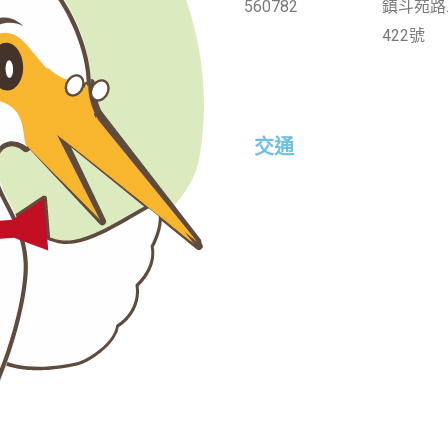
560782
鎮斗苑路
422號
交通