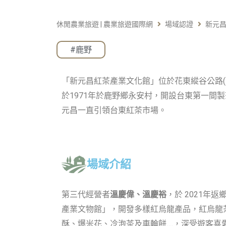
休閒農業旅遊 | 農業旅遊國際網
場域認證
新元
#鹿野
「新元昌紅茶產業文化館」位於花東縱谷公路(台九
於1971年於鹿野鄉永安村，開設台東第一間
元昌一直引領台東紅茶市場。
場域介紹
第三代經營者
溫慶偉、溫慶裕
，於 2021年
產業文物館」，開發多樣紅烏龍產品，紅烏龍
酥、爆米花、冷泡茶及車輪餅….，深受遊客喜