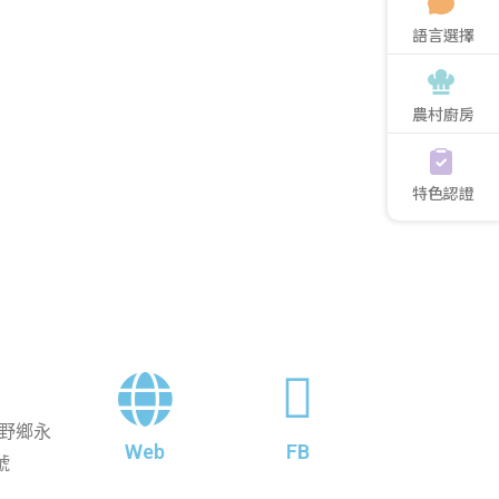
語言選擇
農村廚房
特色認證
野鄉永
Web
FB
號