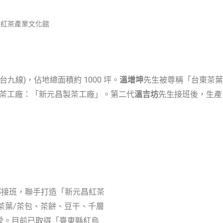
昌紅茶產業文化館
線)，佔地總面積約 1000 坪。
溫增坤
先生被尊稱「台東茶葉
製茶工廠：「新元昌製茶工廠」。第二代
溫吉坊
先生接班後，生產
返鄉接班，聯手打造「新元昌紅茶
茶葉/茶包、茶餅、豆干、千層
愛。目前已取得「臺東縣紅烏