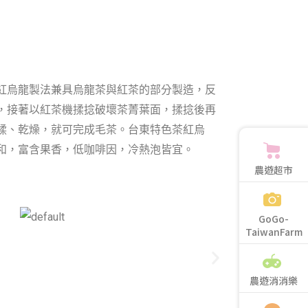
紅烏龍製法兼具烏龍茶與紅茶的部分製造，反
，接著以紅茶機揉捻破壞茶菁葉面，揉捻後再
揉、乾燥，就可完成毛茶。台東特色茶紅烏
和，富含果香，低咖啡因，冷熱泡皆宜。
農遊超市
GoGo-
TaiwanFarm
農遊消消樂