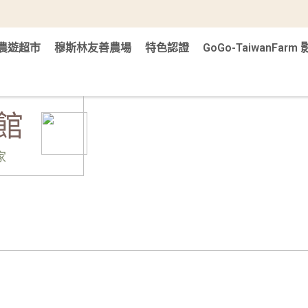
農遊超市
穆斯林友善農場
特色認證
GoGo-TaiwanFar
館
家