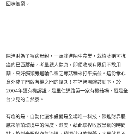
回味無窮。
陳進財為了罹病母親，一頭栽進陌生農業，栽植號稱可抗
癌的巴西蘑菇，考量親人健康，即便收成有限仍不敢用
藥，只好觸類旁通輪作靈芝等菇種來打平損益。這份孝心
意外成了開啟有機之門的鑰匙！在福智團體鼓勵下，於
2004年獲有機認證，是里仁通路第一家有機菇場，還是全
台少見的自然寮。
有趣的是，自動化灑水設備是全場唯一科技，陳進財靠體
感來解讀環境中的溫度、濕度，藉此拿捏收放黑網的時間
點，控制光照與空氣流通，稍遲就可能爛蕾，太早就長不