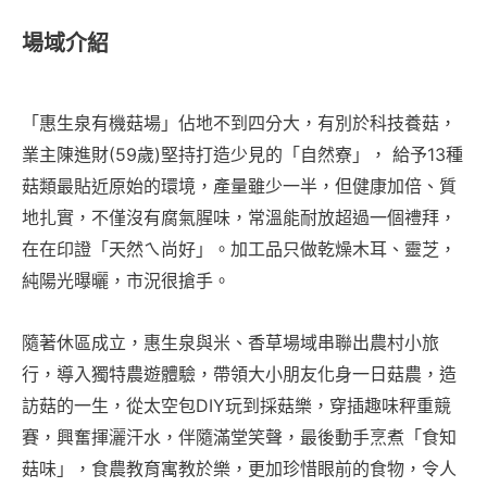
場域介紹
「惠生泉有機菇場」佔地不到四分大，有別於科技養菇，
業主陳進財(59歲)堅持打造少見的「自然寮」， 給予13種
菇類最貼近原始的環境，產量雖少一半，但健康加倍、質
地扎實，不僅沒有腐氣腥味，常溫能耐放超過一個禮拜，
在在印證「天然ㄟ尚好」。加工品只做乾燥木耳、靈芝，
純陽光曝曬，市況很搶手。
隨著休區成立，惠生泉與米、香草場域串聯出農村小旅
行，導入獨特農遊體驗，帶領大小朋友化身一日菇農，造
訪菇的一生，從太空包DIY玩到採菇樂，穿插趣味秤重競
賽，興奮揮灑汗水，伴隨滿堂笑聲，最後動手烹煮「食知
菇味」，食農教育寓教於樂，更加珍惜眼前的食物，令人