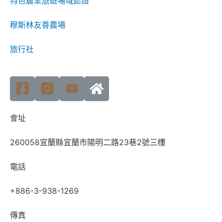
特色農業旅遊場域認證
穆斯林友善農場
旅行社
會址
260058宜蘭縣宜蘭市陽明二路23巷2號三樓
電話
+886-3-938-1269
傳真