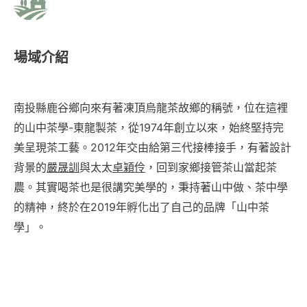
場域介紹
南投縣鹿谷鄉向來有著凍頂烏龍茶故鄉的稱號，位在這裡
的山中茶學-東龍製茶，從1974年創立以來，始終堅持完
美呈現茶工藝。2012年交由給第三代接棒接手，有著設計
背景的
嚴晟訓
與太太
卓穎伶
，回到家鄉接管茶山當起茶
農。其實喝茶也是很講究美學的，秉持著山中做、茶中學
的精神，終於在2019年孵化出了自己的品牌「山中茶
學」。