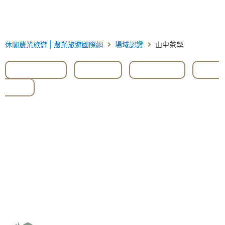
休閒農業旅遊 | 農業旅遊國際網
場域認證
山中茶學
#DIY體驗
,
#南投
,
#烏龍茶
,
#高
山茶