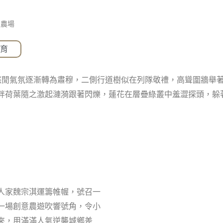
山農場
教育
悠閒氣氛逐漸轉為肅穆，二側行道樹似在列隊敬禮，高聳圍牆舉
畔荷葉隨之激起漣漪跟著閃爍，蓮花在層疊綠叢中羞澀探頭，躲
人家魏宗淇運籌帷幄，號召一
一場創意農遊吹響號角，令小
來，用滿滿人氣逆襲城鄉差