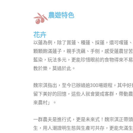
農遊特色
花卉
以蓮為例，除了賞蓮、種蓮、採蓮，還可嚐蓮、
顆顆飽滿蓮子，親手洗藕、手刨，感受蓮農甘苦
藍染，玩法多元，更能珍惜眼前的食物得來不易
教於樂，莫過於此。
魏宗淇指出，至今已辦過逾300場遊程，其中
留下美好的回憶，這些人就會變成客群，帶動農
來農村」。
一群農夫是進行式，更是未來式！魏宗淇正帶頭
生，用人潮證明生態與生產可共存，更能充滿生