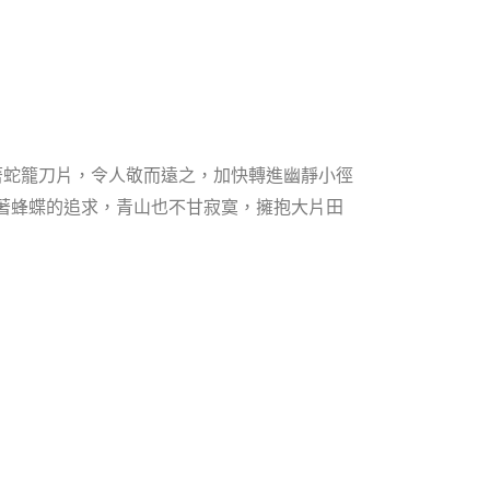
著蛇籠刀片，令人敬而遠之，加快轉進幽靜小徑
著蜂蝶的追求，青山也不甘寂寞，擁抱大片田