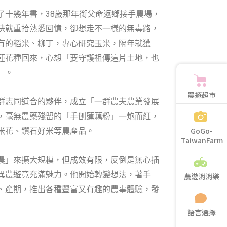
了十幾年書，38歲那年銜父命返鄉接手農場，
快就重拾熟悉回憶，卻想走不一樣的無毒路，
有的稻米、柳丁，專心研究玉米，隔年就獲
蓮花種回來，心想「要守護祖傳這片土地，也
」。
農遊超市
群志同道合的夥伴，成立「一群農夫農業發展
，毫無農藥殘留的「手刨蓮藕粉」一炮而紅，
GoGo-
米花、鑽石好米等農產品。
TaiwanFarm
農」來擴大規模，但成效有限，反倒是無心插
異農遊竟充滿魅力。他開始轉變想法，著手
農遊消消樂
、產期，推出各種豐富又有趣的農事體驗，發
語言選擇