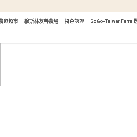
農遊超市
穆斯林友善農場
特色認證
GoGo-TaiwanFar