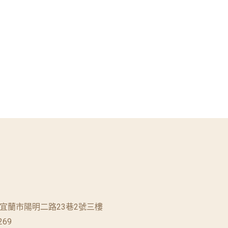
蘭縣宜蘭市陽明二路23巷2號三樓
269