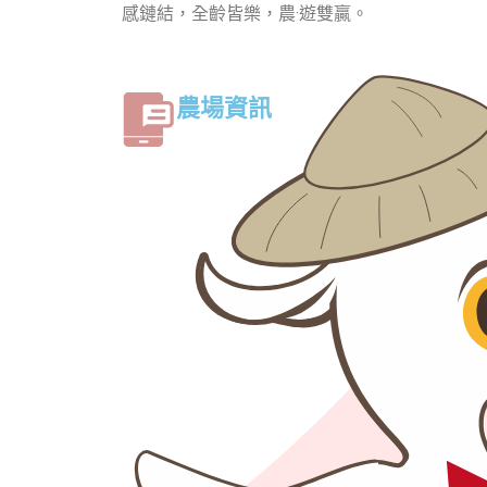
感鏈結，全齡皆樂，農·遊雙贏。
農場資訊