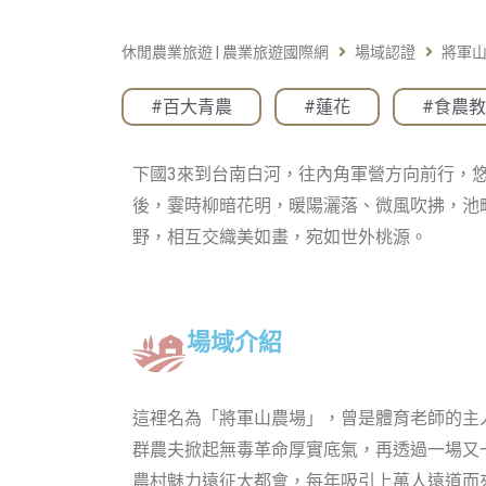
休閒農業旅遊 | 農業旅遊國際網
場域認證
將軍
#百大青農
,
#蓮花
,
#食農
下國3來到台南白河，往內角軍營方向前行，
後，霎時柳暗花明，暖陽灑落、微風吹拂，池
野，相互交織美如畫，宛如世外桃源。
場域介紹
這裡名為「將軍山農場」，曾是體育老師的主
群農夫掀起無毒革命厚實底氣，再透過一場又
農村魅力遠征大都會，每年吸引上萬人遠道而