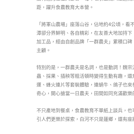
距，躍升食農教育大本營。
「將軍山農場」座落山谷，佔地約4公頃，看
潭卻分界鮮明、各自精彩，在友善大地加持下
加工品，經由自創品牌「一群農夫」累積口碑
主顧。
特別的是，一群農夫是名詞，也是動詞！魏宗
蟲、採果、插秧等粗活頓時變得生動有趣，還
運、蜂火連片等套裝體驗，連蝸牛、鴿子也來
奇心，開心搶當一日農夫，田間如同充滿歡樂
不只產地到餐桌，食農教育不單紙上談兵，也
引人們更樂於探索，白河不只是蓮鄉，還有座