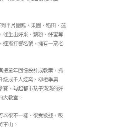
不到半片圍籬，果園、稻田、蓮
，催生出好米、藕粉、蜂蜜等
，逐漸打響名號，擁有一票老
淇把童年回憶設計成教案，抓
升級成千人焢窯、柳橙季奧
參賽，勾起都市孩子滿滿的好
的大教室。
可以很不一樣、很受歡迎，吸
將軍山。