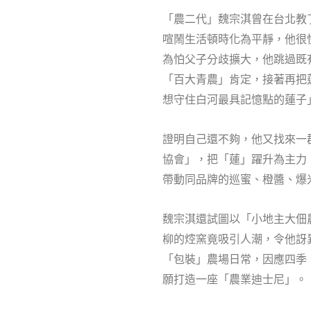
「農二代」魏宗淇曾在台北教
喧鬧生活頓時化為平靜，他很
為怕父子分歧擴大，他跳過既
「百大青農」肯定，接著再把
想守住白河最具記憶點的蓮子
證明自己還不夠，他又找來一
協會」，把「蓮」躍升為主力
帶動同品牌的巡蜜、橙醬、爆
魏宗淇還試圖以「小地主大佃
柳的焢窯竟吸引人潮，令他訝
「包裝」農場日常，因應四季
願打造一座「農業迪士尼」。