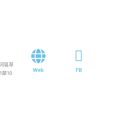
河區草
Web
FB
1鄰10