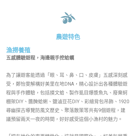
農遊特色
漁撈養殖
五感體驗遊程，海邊親手挖蛤蠣
為了讓遊客能透過「眼、耳、鼻、口、皮膚」五感深刻感
受，鄭怡雯解構好美里在地DNA，精心設計出各種體驗遊
程與手作體驗，包括摸文蛤、製作虱目爆漿魚丸、廢棄蚵
棚架DIY、醬醃蛤蜊、鹽滷豆花DIY、彩繪背包吊飾、1920
尋幽探古導覽防風文歷史、聚落散策等共有9個遊程，建
議預留兩天一夜的時間，好好感受這個小漁村的魅力。