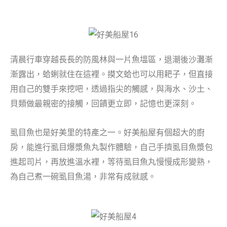
清晨行車穿越長長的防風林與一片魚塭區，退潮後沙灘漸
漸露出，蛤蜊就住在這裡。摸文蛤也可以用耙子，但直接
用自己的雙手來挖吧，透過指尖的觸感，與海水、沙土、
貝類做最親密的接觸，回饋更立即，記憶也更深刻。
虱目魚也是好美里的特產之一。好美船屋有個超大的廚
房，能進行虱目爆漿魚丸製作體驗，自己手擠虱目魚漿包
進起司片，再放進溫水裡，等待虱目魚丸慢慢成形變熟，
為自己煮一碗虱目魚湯，非常有成就感。