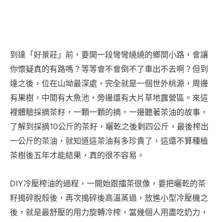
到達「好景莊」前，要開一段彎彎繞繞的鄉間小路，會讓
你懷疑真的有路嗎？等等會不會倒不了車出不去啊？但到
達之後，位在山坳最深處，完全就是一個世外桃源，周邊
有果樹，中間有大魚池，旁邊還有大片草地露營區。來這
裡體驗採摘茶籽，一顆一顆的摘，一邊聽著茶油的故事，
了解到採摘10公斤的茶籽，曬乾之後剩四公斤，最後榨出
一公斤的茶油，就知道這茶油有多珍貴了，這還不算種植
茶樹後五年才能結果，真的很不容易。
DIY冷壓榨油的過程，一開始跟擂茶很像，要把曬乾的茶
籽搗碎脫殼後，再次搗碎後高溫蒸過，放進小型冷壓機之
後，就是最舒壓的用力旋轉冷榨，當幾個人用盡吃奶力，