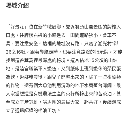
場域介紹
「好景莊」位在新竹峨眉鄉，靠近獅頭山風景區的牌樓入
口處，往牌樓右邊的小路進去，田間道路狹小，會車不
易，要注意安全。這裡的地址沒有路，只寫了湖光村1鄰
26之16號，跟著導航走時，也要注意路邊的指示牌，才能
找到這畚箕窩裡最深處的秘境。這片佔地1.5公頃的山坡
地，是陸官職業軍人退伍，又到紙廠上班到退休的榮民張
為欽，返鄉務農後，跟兒子開墾出來的，除了一些柑橘類
的作物，還有個大魚池利用清澈的地下水養殖台灣鯛，最
大宗當然還是有機農法生產的茶籽所榨出來的苦茶油，甚
至成立了產銷班，讓周圍的農民大家一起共好，後續還成
立了通過認證的榨油工坊。