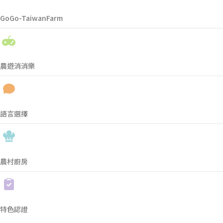
GoGo-TaiwanFarm
農遊消消樂
語言選擇
農村廚房
特色認證