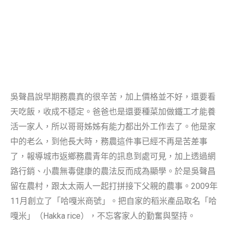
吳聲昌說早期務農真的很辛苦，加上價格並不好，還要看
天吃飯，收成不穩定。爸爸也是還要種菜加做鐵工才能養
活一家人，所以哥哥姊姊有能力都出外工作去了。他是家
中的老么，到他長大時，務農這件事已經不再是苦差事
了，報導城市返鄉務農青年的訊息到處可見，加上透過網
路行銷、小農無毒健康的農法反而成為顯學。於是吳聲昌
留在農村，跟太太兩人一起打拼接下父親的農事。2009年
11月創立了「哈嘎米商號」。把自家的稻米產品取名「哈
嘎米」（Hakka rice），不忘客家人的勤奮與堅持。