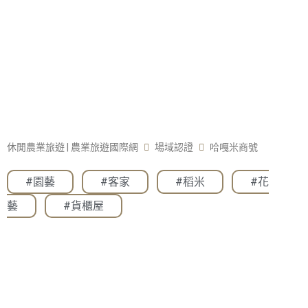
休閒農業旅遊 | 農業旅遊國際網
場域認證
哈嘎米商號
#園藝
,
#客家
,
#稻米
,
#花
藝
,
#貨櫃屋