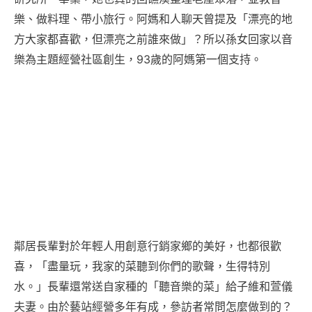
樂、做料理、帶小旅行。阿媽和人聊天曾提及「漂亮的地
方大家都喜歡，但漂亮之前誰來做」？所以孫女回家以音
樂為主題經營社區創生，93歲的阿媽第一個支持。
鄰居長輩對於年輕人用創意行銷家鄉的美好，也都很歡
喜，「盡量玩，我家的菜聽到你們的歌聲，生得特別
水。」長輩還常送自家種的「聽音樂的菜」給子維和萱儀
夫妻。由於藝站經營多年有成，參訪者常問怎麼做到的？