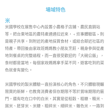
場域特色
米
米國學校在展售中心內設置小農格子店鋪、農民直銷站
等，把台東地區的農特產通通拉近來，﹤炊事體驗區﹥則
是親子共享，到附近的產地採買食材，或結合鄰近社區的
特產，帶回後由家政班媽媽教小朋友烹飪，親身參與從產
地到餐桌的完整過程，而一直很受歡迎的「大碗公飯」，
食材都是當地，每個家政媽媽拿手菜不同，遊客吃到的菜
色就會有變化。
米國學校的製米體驗一直扮演核心的角色，不只體驗現輾
限買的新鮮，也教育消費者保存期限不等於賞味期限的竅
門，還有吃在口中的白米，其實是從稻穀、粗糠、糙米、
屑米、胚芽米、米糠、粗碎米、細碎米、雜色米，一路到